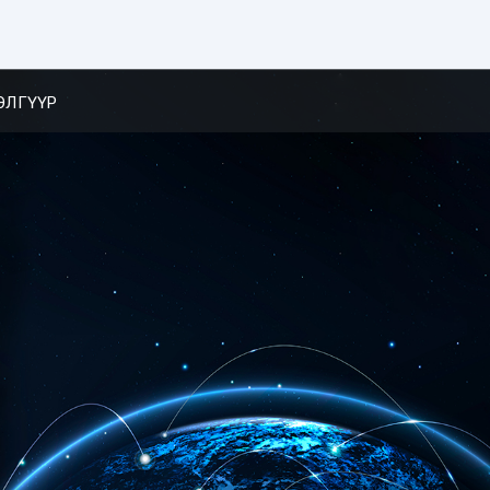
ЭЛГҮҮР