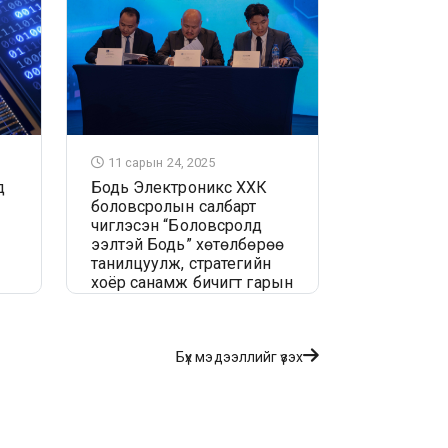
11 сарын 24, 2025
д
Бодь Электроникс ХХК
боловсролын салбарт
чиглэсэн “Боловсролд
ээлтэй Бодь” хөтөлбөрөө
танилцуулж, стратегийн
хоёр санамж бичигт гарын
үсэг зурлаа
Бүх мэдээллийг үзэх