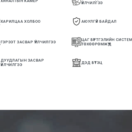
ХЯНАЛТЫН КАМЕР
ҮЙЛЧИЛГЭЭ
ХАРИЛЦАА ХОЛБОО
АЮУЛГҮЙ БАЙДАЛ
ЦАГ БҮРТГЭЛИЙН СИСТЕМ
ГЭРЭЭТ ЗАСВАР ҮЙЛЧИЛГЭЭ
ТӨХӨӨРӨМЖҮҮД
ДУУДЛАГЫН ЗАСВАР
ДЭД БҮТЭЦ
ҮЙЛЧИЛГЭЭ