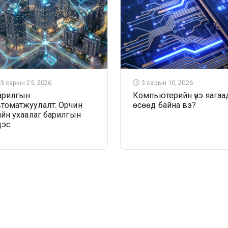
3 сарын 25, 2026
3 сарын 10, 2026
арилгын
Компьютерийн үнэ яагаа
втоматжуулалт: Орчин
өсөөд байна вэ?
ийн ухаалаг барилгын
дэс