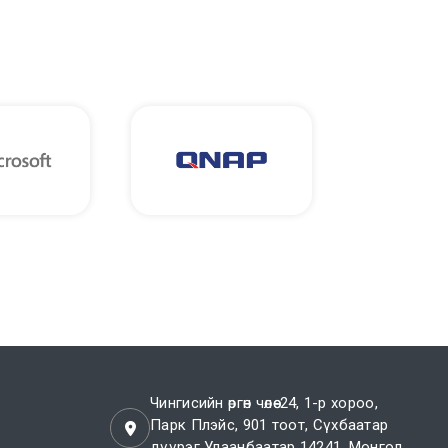
Чингисийн өргөн чөлөө-24, 1-р хороо,
Парк Плэйс, 901 тоот, Сүхбаатар
дүүрэг Улаанбаатар 14241, Монгол