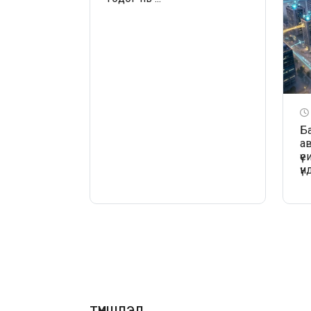
Б
а
үе
үн
ТҮНШЛЭЛ