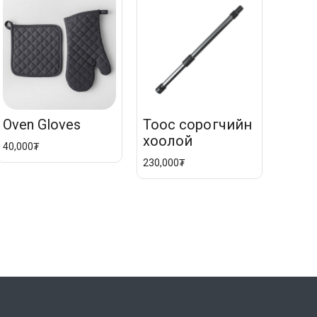
Oven Gloves
Тоос сорогчийн
хоолой
40,000₮
230,000₮