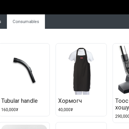
s
Consumables
Tubular handle
Хормогч
Тоос
хошу
160,000₮
40,000₮
290,00