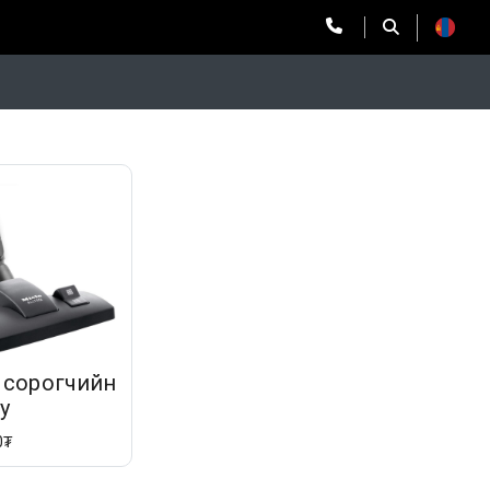
 сорогчийн
у
0₮