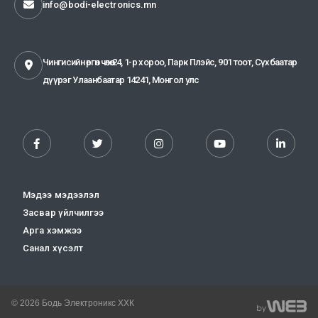
info@bodi-electronics.mn
Чингисийн өргөн чөлөө-24, 1-р хороо, Парк Плэйс, 901 тоот, Сүхбаатар
дүүрэг Улаанбаатар 14241, Монгол улс
Мэдээ мэдээлэл
Засвар үйлчилгээ
Арга хэмжээ
Санал хүсэлт
© 2026 Бодь Электроникс ХХК