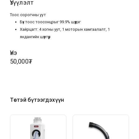
Үзүүлэлт
Тоос сорогчны уут
Бүх тоос тоосонцрыг 99.9% шүүдэг
Хайрцагт: 4 хогны уут, 1 моторын хамгаалалт, 1
яндангийн шүүлтүүр
Үнэ
50,000₮
Төстэй бүтээгдэхүүн