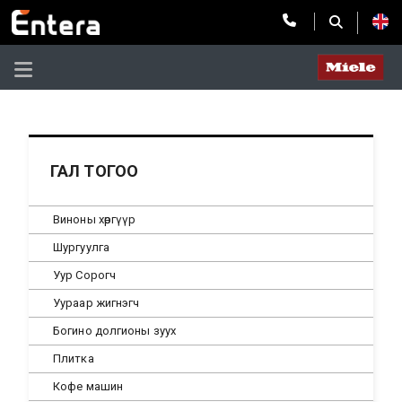
ГАЛ ТОГОО
Виноны хөргүүр
Шургуулга
Уур Сорогч
Уураар жигнэгч
Богино долгионы зуух
Плитка
Кофе машин