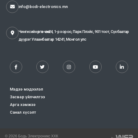
info@bodi-electronics.mn
Чингисийн өргөн чөлөө-24, 1-р хороо, Парк Плэйс, 901 тоот, Сүхбаатар
дүүрэг Улаанбаатар 14241, Монгол улс
Мэдээ мэдээлэл
Засвар үйлчилгээ
Арга хэмжээ
Санал хүсэлт
© 2026 Бодь Электроникс ХХК