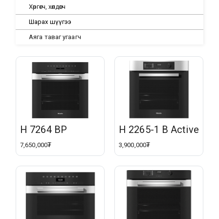
Хөргөгч, хөлдөөгч
Шарах шүүгээ
Аяга таваг угаагч
H 7264 BP
H 2265-1 B Active
7,650,000₮
3,900,000₮