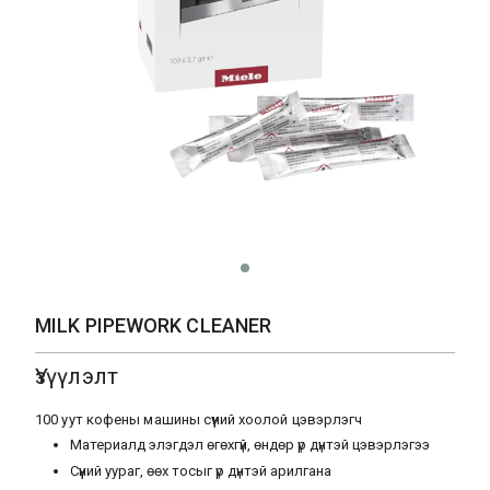
MILK PIPEWORK CLEANER
Үзүүлэлт
100 уут кофены машины сүүний хоолой цэвэрлэгч
Материалд элэгдэл өгөхгүй, өндөр үр дүнтэй цэвэрлэгээ
Сүүний уураг, өөх тосыг үр дүнтэй арилгана