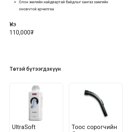
Олон жилийн найдвартай байдлыг хангах хамгийн
оновчтой арчилгаа
Үнэ
110,000₮
Төстэй бүтээгдэхүүн
UltraSoft
Тоос сорогчийн