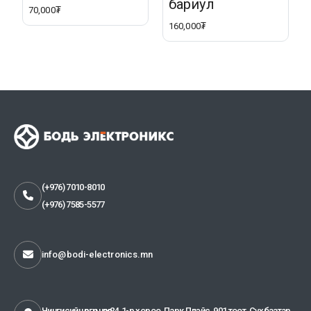
бариул
70,000₮
160,000₮
(+976) 7010-8010
(+976) 7585-5577
info@bodi-electronics.mn
Чингисийн өргөн чөлөө-24, 1-р хороо, Парк Плэйс, 901 тоот, Сүхбаатар