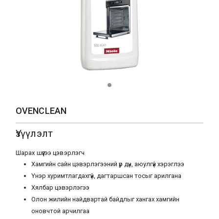
OVENCLEAN
Үзүүлэлт
Шарах шүүгээ цэвэрлэгч
Хамгийн сайн цэвэрлэгээний үр дүн, аюулгүй хэрэглээ
Үнэр хуримтлагдахгүй, дагтаршсан тосыг арилгана
Хялбар цэвэрлэгээ
Олон жилийн найдвартай байдлыг хангах хамгийн
оновчтой арчилгаа