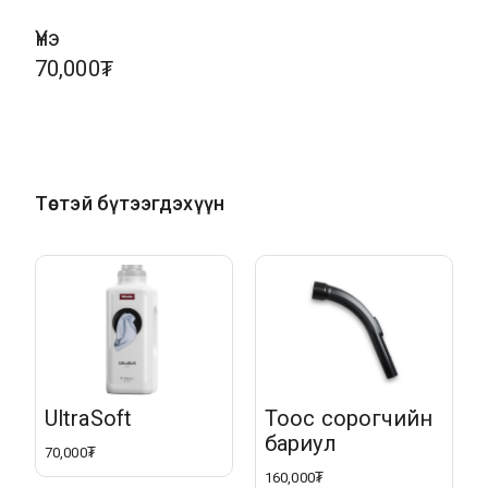
Үнэ
70,000₮
Төстэй бүтээгдэхүүн
UltraSoft
Тоос сорогчийн
бариул
70,000₮
160,000₮