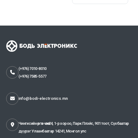
(+976) 7010-8010
(+976) 7585-5577
info@bodi-electronics.mn
Чингисийн өргөн чөлөө-24, 1-р хороо, Парк Плэйс, 901 тоот, Сүхбаатар
дүүрэг Улаанбаатар 14241, Монгол улс