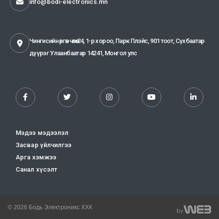
info@bodi-electronics.mn
Чингисийн өргөн чөлөө-24, 1-р хороо, Парк Плэйс, 901 тоот, Сүхбаатар
дүүрэг Улаанбаатар 14241, Монгол улс
Мэдээ мэдээлэл
Засвар үйлчилгээ
Арга хэмжээ
Санал хүсэлт
© 2026 Бодь Электроникс ХХК