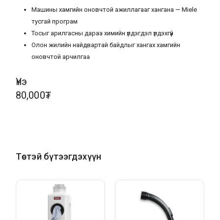
Машины хамгийн оновчтой ажиллагааг хангана — Miele
тусгай програм
Тосыг арилгасны дараа химийн үлдэгдэл үлдэхгүй
Олон жилийн найдвартай байдлыг хангах хамгийн
оновчтой арчилгаа
Үнэ
80,000₮
Төстэй бүтээгдэхүүн