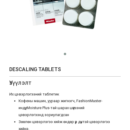
DESCALING TABLETS
Үзүүлэлт
Их цэвэрлэгээний таблетик
Кофены машин, уураар жигнэгч, FashionMaster-
индүү, Moisture Plus-тай шарах шүүгээний
цэвэрлэгээнд зориулагдсан
Зөөлөн цэвэрлэгээ хийж өндөр үр дүнтэй цэвэрлэгээ
хийнэ.