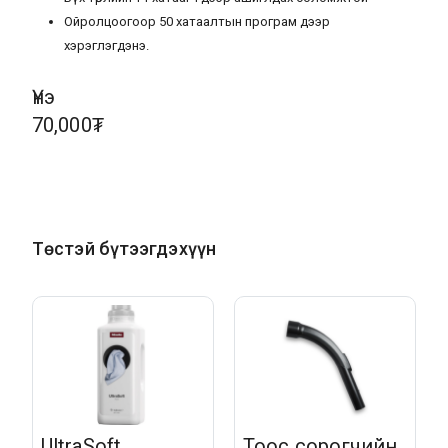
Ойролцоогоор 50 хатаалтын програм дээр
хэрэглэгдэнэ.
Үнэ
70,000₮
Төстэй бүтээгдэхүүн
UltraSoft
Тоос сорогчийн