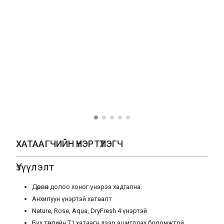
ХАТААГЧИЙН ҮНЭРТҮҮЛЭГЧ
Үзүүлэлт
Дөрвөн долоо хоног үнэрээ хадгална.
Анхилуун үнэртэй хатаалт
Nature, Rose, Aqua, DryFresh 4 үнэртэй
Бүх төрлийн Т1 хатаагч дээр ашиглдах боломжтой