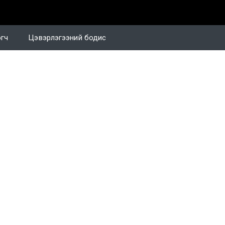
огч
Цэвэрлэгээний бодис