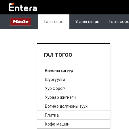
Гал тогоо
Угаалгын өрөө
Тоос сор
ГАЛ ТОГОО
Виноны хөргүүр
Шургуулга
Уур Сорогч
Уураар жигнэгч
Богино долгионы зуух
Плитка
Кофе машин