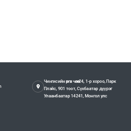
Чингисийн өргөн чөлөө-24, 1-р хороо, Парк
n
Плэйс, 901 тоот, Сүхбаатар дүүрэг
Улаанбаатар 14241, Монгол улс