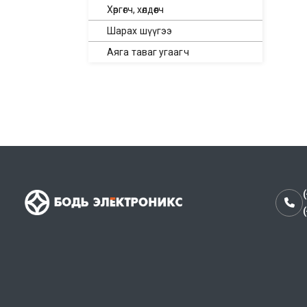
Хөргөгч, хөлдөөгч
Шарах шүүгээ
Аяга таваг угаагч