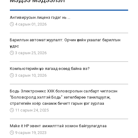
МЭДЭЭ МЭДЭЭЛЭЛ
Антивирусын лиценз гэдэг нь ...
4 сарын 01, 2026
Барилгын автоматжуулалт: Орчин үеийн ухаалаг барилгын
үндэс
3 сарын 25, 2026
Компьютерийн үнэ яагаад өсөөд байна вэ?
3 сарын 10, 2026
Бодь Электроникс ХХК боловсролын салбарт чиглэсэн
“Боловсролд ээлтэй Бодь” хөтөлбөрөө танилцуулж,
стратегийн хоёр санамж бичигт гарын үсэг зурлаа
11 сарын 24, 2025
Make it HP эвент амжилттай зохион байгуулагдлаа
9 сарын 19, 2023