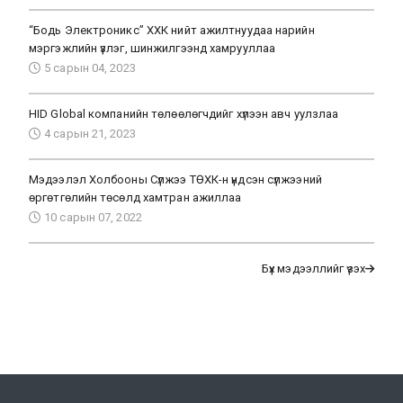
“Бодь Электроникс” ХХК нийт ажилтнуудаа нарийн
мэргэжлийн үзлэг, шинжилгээнд хамрууллаа
5 сарын 04, 2023
HID Global компанийн төлөөлөгчдийг хүлээн авч уулзлаа
4 сарын 21, 2023
Мэдээлэл Холбооны Сүлжээ ТӨХК-н үндсэн сүлжээний
өргөтгөлийн төсөлд хамтран ажиллаа
10 сарын 07, 2022
Бүх мэдээллийг үзэх