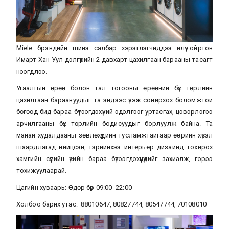
Miele брэндийн шинэ салбар хэрэглэгчиддээ илүү ойртон
Имарт Хан-Уул дэлгүүрийн 2 давхарт цахилгаан барааны тасагт
нээгдлээ.
Угаалгын өрөө болон гал тогооны өрөөний бүх төрлийн
цахилгаан бараануудыг та эндээс үзэж сонирхох боломжтой
бөгөөд бид бараа бүтээгдэхүүний эдэлгээг уртасгах, цэвэрлэгээ
арчилгааны бүх төрлийн бодисуудыг борлуулж байна. Та
манай худалдааны зөвлөхүүдийн тусламжтайгаар өөрийн хүсэл
шаардлагад нийцсэн, гэрийнхээ интерьер дизайнд тохирох
хамгийн сүүлийн үеийн бараа бүтээгдэхүүнүүдийг захиалж, гэрээ
тохижуулаарай.
Цагийн хуваарь: Өдөр бүр 09:00- 22:00
Холбоо барих утас: 88010647, 80827744, 80547744, 70108010